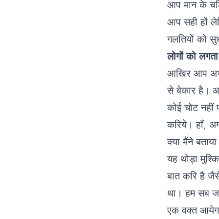
आप मान के चल
आप सही हों ले
गलतियों को सुध
लोगों को लगता
आखिर आप अभी न
से बेकार है। आ
कोई चोट नहीं 
करिये। हाँ, अ
क्या मैंने बत
यह थोड़ा मुश्किल
बात करि है जैस
था। हम सब जानव
एक वक्त आयेगा